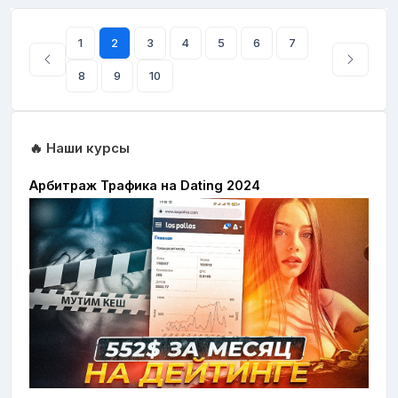
1
2
3
4
5
6
7
8
9
10
🔥 Наши курсы
Арбитраж Трафика на Dating 2024