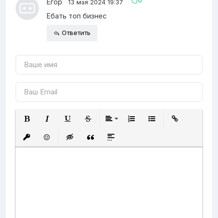
Егор
13 мая 2024 19:37
Ебать топ бизнес
Ответить
Полужирный
Курсив
Подчеркнутый
Зачеркнутый
Выравнивание
Нумерованный список
Маркированный 
Вставить
Вставить защищенную ссылку
Вставить смайлик
Вставка скрытого текста
Вставка цитаты
Вставка спойлера