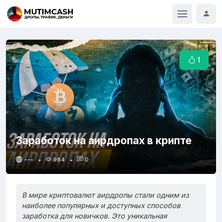
1
Заработок на аирдропах в крипте
---
984
0
В мире криптовалют аирдропы стали одним из
наиболее популярных и доступных способов
заработка для новичков. Это уникальная