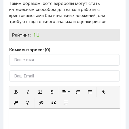
Таким образом, хотя аирдропы могут стать
интересным способом для начала работы с
криптовалютами без начальных вложений, они
требуют тщательного анализа и оценки рисков.
Рейтинг:
1
Комментариев: (0)
Полужирный
Курсив
Подчеркнутый
Зачеркнутый
Выравнивание
Нумерованный список
Маркированный 
Вставить
Вставить защищенную ссылку
Вставить смайлик
Вставка скрытого текста
Вставка цитаты
Вставка спойлера